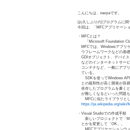
こんにちは、naoyaです。
(お久しぶりの)プログラムに
今回は、「MFCアプリケーシ
・MFCとは？
「Microsoft Foundation
MFCでは、Windowsアプ
ウフレームワークなどの基礎
GDIオブジェクト、デバイス 
などのインターネットサービ
コンテナなど、一般にアプリ
ている。
SDKを使ってWindows AP
との親和性が高く開発が容易
依存したプログラムを書くと他
が難しくなるといった問題も
MFCに似たライブラリとしては、Win
https://ja.wikipedia.org/wiki
・Visual Studioでの作成手順
新しいプロジェクトで「MF
とかを変更して「OK」。
MFCアプリケーションウィ