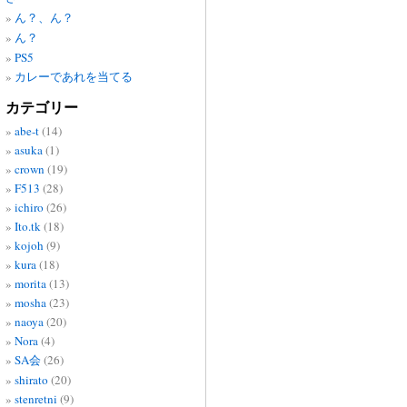
ん？、ん？
ん？
PS5
カレーであれを当てる
カテゴリー
abe-t
(14)
asuka
(1)
crown
(19)
F513
(28)
ichiro
(26)
Ito.tk
(18)
kojoh
(9)
kura
(18)
morita
(13)
mosha
(23)
naoya
(20)
Nora
(4)
SA会
(26)
shirato
(20)
stenretni
(9)