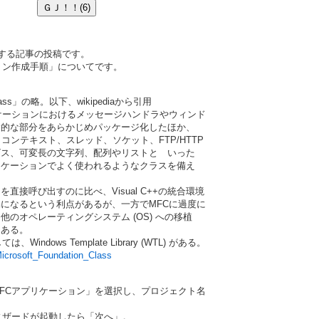
関する記事の投稿です。
ョン作成手順」についてです。
 Class」の略。以下、wikipediaから引用
リケーションにおけるメッセージハンドラやウィンド
的な部分をあらかじめパッケージ化したほか、
コンテキスト、スレッド、ソケット、FTP/HTTP
ス、可変長の文字列、配列やリストと いった
ケーションでよく使われるようなクラスを備え
Iを直接呼び出すのに比べ、Visual C++の統合環境
になるという利点があるが、一方でMFCに過度に
のオペレーティングシステム (OS) への移植
ある。
dows Template Library (WTL) がある。
/Microsoft_Foundation_Class
Cアプリケーション」を選択し、プロジェクト名
ザードが起動したら「次へ」。