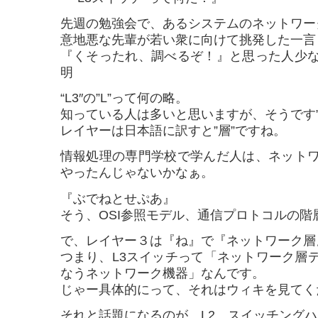
先週の勉強会で、あるシステムのネットワー
意地悪な先輩が若い衆に向けて挑発した一言
『くそったれ、調べるぞ！』と思った人少
明
“L3″の”L”って何の略。
知っている人は多いと思いますが、そうです”
レイヤーは日本語に訳すと”層”ですね。
情報処理の専門学校で学んだ人は、ネット
やったんじゃないかなぁ。
『ぶでねとせぷあ』
そう、OSI参照モデル、通信プロトコルの階
で、レイヤー３は『ね』で『ネットワーク層
つまり、L3スイッチって「ネットワーク層
なうネットワーク機器」なんです。
じゃー具体的にって、それはウィキを見てく
それと話題になるのが、L2、スイッチング