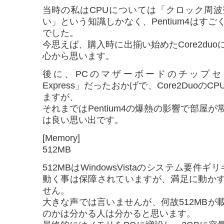
当時の私はCPUについては「クロック周
い」という知識しかなく、Pentium4はす
でした。
今思えば、購入時に出揃い始めたCore2du
心から思います。
後に、PCのマザーボードのチップセットが「
Express」だったおかげで、Core2Duoの
ますが、
それまではPentium4の爆熱の影響で部屋
は良い思い出です。
[Memory]
512MB
512MBはWindowsVistaのシステム要件
動く事は保障されていますが、満足に動か
せん。
大きな声では言いませんが、何故512MBが
のかは分かる人は分かると思います。