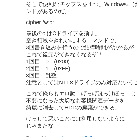
そこで便利なチップスを１つ。Windows
ンドがあるのだ。
cipher /w:c:
最後のc:はCドライブを指す。
空き領域をきれいにするコマンドで、
3回書き込みを行うので結構時間がかかるが
これで復元ができなくなるぞ！
1回目：0 (0x00)
2回目：1 (0xFF)
3回目：乱数
注意としてはNTFSドライブのみ対応という
これで俺らも
エロ動…
げっげほっげほっ…じ
不要になった大切なお客様関連データを
綺麗に消去してHDDの廃棄ができる。
けっして悪いことには利用しないように
じゃまたな