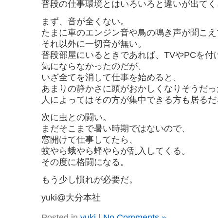
普段の仕事環境とはいろいろと違いが出てく
まず、音が全くない。
たまに車のエンジン音や鳥の鳴き声が聞こえ
それ以外に一切音が無い。
普段部屋にいるときであれば、TVやPCを付
気にならなかったのだが、
いざ全てを消して仕事を始めると、
あまりの静かさに頭がおかしくなりそうだっ
人によってはその方が集中できる方も居るだ
次に虫との闘い。
まだそこまで暑い時期ではないので、
窓開けて仕事してたら、
蚊やら蛾やら蜂やらが乱入してくる。
その度に格闘になる。
もう少し慣れが必要だ。
yuki@大分本社
Posted in
yuki
|
No Comments »