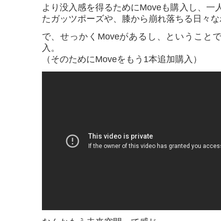
より没入感を得るためにMoveも購入し、一
たガッツポーズや、膝から崩れ落ちる日々な
で、せっかくMoveがあるし、ということで、「
入。
（そのためにMoveをもう1本追加購入）