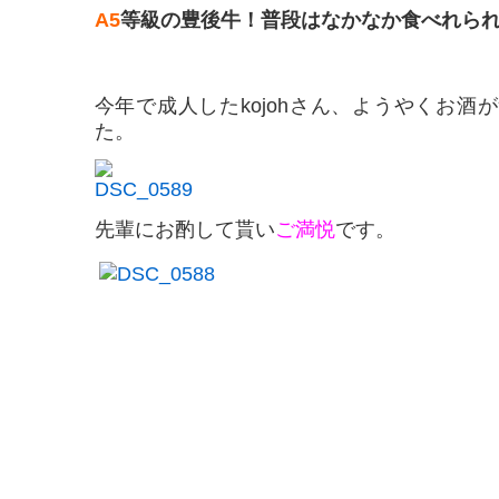
A5
等級の豊後牛！普段はなかなか食べれら
今年で成人したkojohさん、ようやくお酒
た。
先輩にお酌して貰い
ご満悦
です。