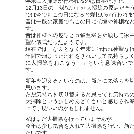
年末に大掃除が行われるのは日本だけで、
12月13日の「煤払い」が大掃除の原点だそ
では今でもこの日になると煤払いが行われま
昔は一般の家庭でもこの日に仏壇や神棚な
す。
昔は神様への感謝と五穀豊穣を祈願して家
聖な儀式だったようです。
現在では、なんとなく年末に行われ神聖な
年間で溜まった汚れをきれいして気持ちよ
に大掃除をおこなう。」という意味合いで
す。
新年を迎えるというのは、新たに気落ちを
思います。
ただ気持ちを切り替えると思っても気持ち
大掃除という少しめんどくさいと感じる作
上で丁度いいのかもしれません。
私はまだ大掃除を行っていませんが、
今年は少し気合を入れて大掃除を行い、新
たいです。