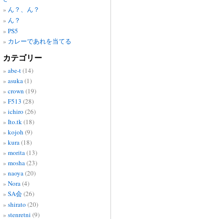
ん？、ん？
ん？
PS5
カレーであれを当てる
カテゴリー
abe-t
(14)
asuka
(1)
crown
(19)
F513
(28)
ichiro
(26)
Ito.tk
(18)
kojoh
(9)
kura
(18)
morita
(13)
mosha
(23)
naoya
(20)
Nora
(4)
SA会
(26)
shirato
(20)
stenretni
(9)