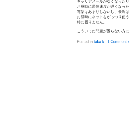
キャリアメールがなくなった
お昼時に通信速度が遅くなっ
電話はあまりしないし、最近
お昼時にネットをがっつり使
特に困りません。
こういった問題が困らない方
Posted in
taka-k
|
1 Comment 