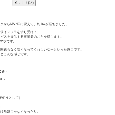
クからMVNOに変えて、約1年が経ちました。
通信インフラを借り受けて、
ビスを提供する事業者のことを指します。
マホです。
に問題もなく安くなってうれしいなーといった感じです。
うとこんな感じです。
こみ）
NE）
年使うとして）
！
かけ放題じゃなくなったり、