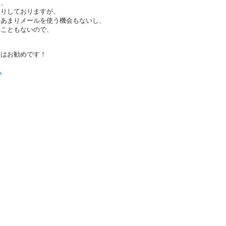
り、
たりしておりますが、
はあまりメールを使う機会もないし、
うこともないので、
にはお勧めです！
»