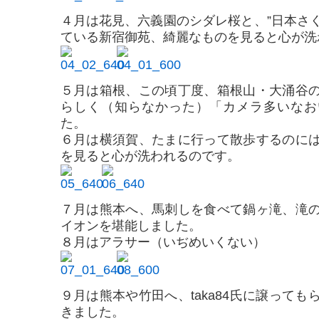
４月は花見、六義園のシダレ桜と、”日本さく
ている新宿御苑、綺麗なものを見ると心が洗
５月は箱根、この頃丁度、箱根山・大涌谷
らしく（知らなかった）「カメラ多いなお
た。
６月は横須賀、たまに行って散歩するのに
を見ると心が洗われるのです。
７月は熊本へ、馬刺しを食べて鍋ヶ滝、滝
イオンを堪能しました。
８月はアラサー（いぢめいくない）
９月は熊本や竹田へ、taka84氏に譲って
きました。