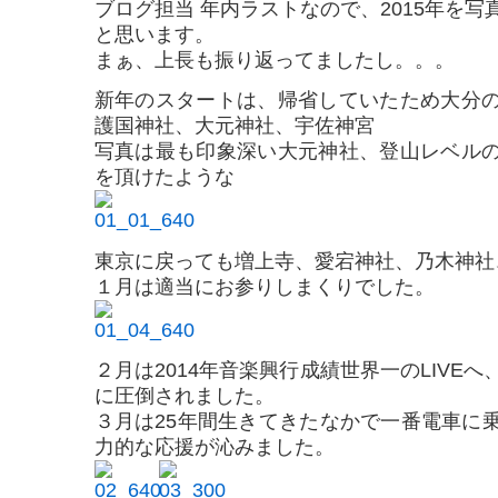
ブログ担当 年内ラストなので、2015年を
と思います。
まぁ、上長も振り返ってましたし。。。
新年のスタートは、帰省していたため大分
護国神社、大元神社、宇佐神宮
写真は最も印象深い大元神社、登山レベル
を頂けたような
東京に戻っても増上寺、愛宕神社、乃木神社
１月は適当にお参りしまくりでした。
２月は2014年音楽興行成績世界一のLIVE
に圧倒されました。
３月は25年間生きてきたなかで一番電車に
力的な応援が沁みました。